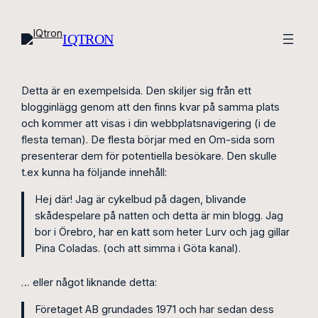
Hoppa
till
IQTRON
innehåll
Detta är en exempelsida. Den skiljer sig från ett
blogginlägg genom att den finns kvar på samma plats
och kommer att visas i din webbplatsnavigering (i de
flesta teman). De flesta börjar med en Om-sida som
presenterar dem för potentiella besökare. Den skulle
t.ex kunna ha följande innehåll:
Hej där! Jag är cykelbud på dagen, blivande
skådespelare på natten och detta är min blogg. Jag
bor i Örebro, har en katt som heter Lurv och jag gillar
Pina Coladas. (och att simma i Göta kanal).
… eller något liknande detta:
Företaget AB grundades 1971 och har sedan dess